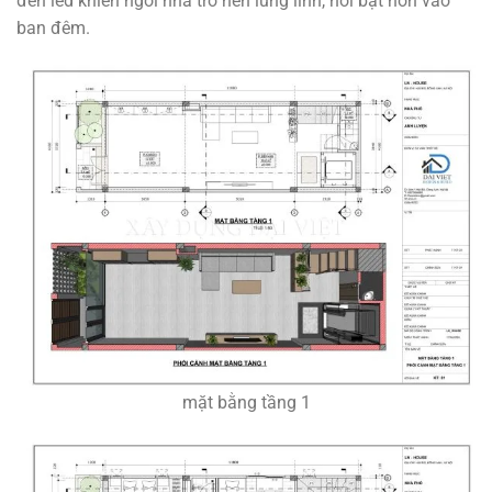
đèn led khiến ngôi nhà trở nên lung linh, nổi bật hơn vào
ban đêm.
mặt bằng tầng 1