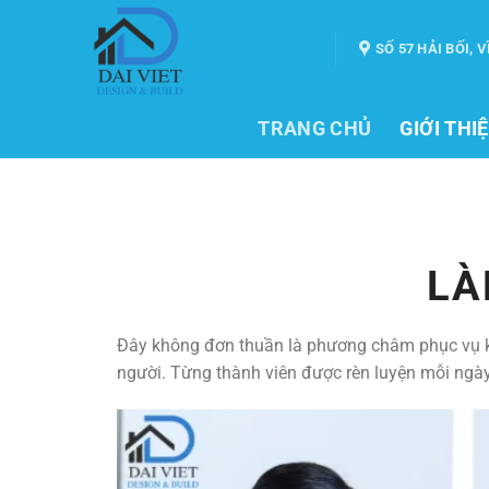
Bỏ
qua
SỐ 57 HẢI BỐI, 
nội
dung
TRANG CHỦ
GIỚI THI
LÀ
Đây không đơn thuần là phương châm phục vụ kh
người. Từng thành viên được rèn luyện mỗi ngày đ