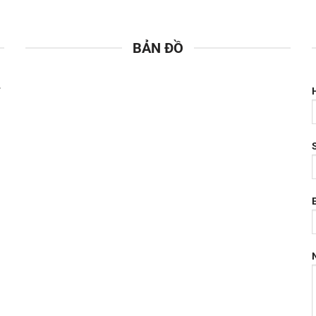
BẢN ĐỒ
T
à