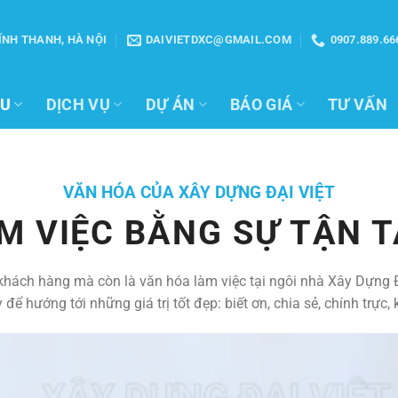
VĨNH THANH, HÀ NỘI
DAIVIETDXC@GMAIL.COM
0907.889.66
ỆU
DỊCH VỤ
DỰ ÁN
BÁO GIÁ
TƯ VẤN
VĂN HÓA CỦA XÂY DỰNG ĐẠI VIỆT
M VIỆC BẰNG SỰ TẬN 
ách hàng mà còn là văn hóa làm việc tại ngôi nhà Xây Dựng Đại
ể hướng tới những giá trị tốt đẹp: biết ơn, chia sẻ, chính trực,